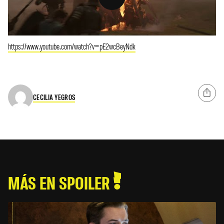
https://www.youtube.com/watch?v=pE2wcBeyNdk
CECILIA YEGROS
MÁS EN SPOILER