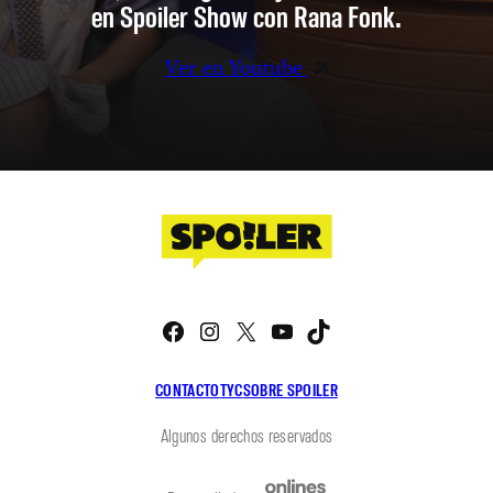
en Spoiler Show con Rana Fonk.
Ver en Youtube
Facebook
Instagram
X
YouTube
TikTok
CONTACTO
TYC
SOBRE SPOILER
Algunos derechos reservados