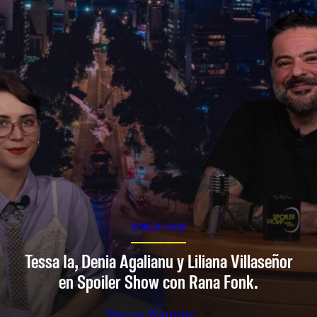
SPOILER SHOW
Tessa Ia, Denia Agalianu y Liliana Villaseñor
en Spoiler Show con Rana Fonk.
Ver en Youtube