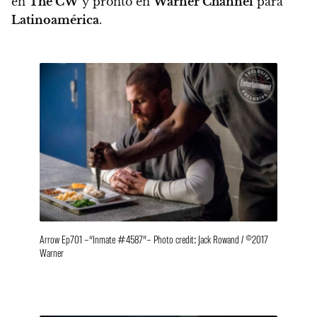
en
The CW
y pronto en
Warner Channel
para
Latinoamérica
.
Arrow Ep701 –“Inmate #4587”– Photo credit: Jack Rowand / ©2017
Warner