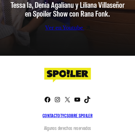
Tessa Ia, Denia Agalianu y Liliana Villaseñor
en Spoiler Show con Rana Fonk.
Ver en Youtube
Facebook
Instagram
X
YouTube
TikTok
CONTACTO
TYC
SOBRE SPOILER
Algunos derechos reservados