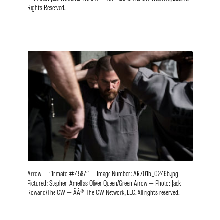
Rights Reserved.
Arrow — “Inmate #4587” — Image Number: AR701b_0246b.jpg —
Pictured: Stephen Amell as Oliver Queen/Green Arrow — Photo: Jack
Rowand/The CW — ÃÂ© The CW Network, LLC. All rights reserved.