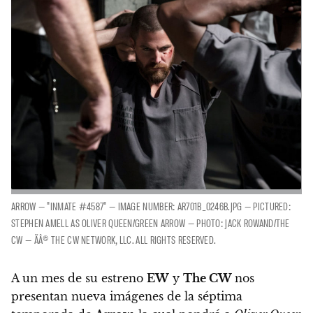
ARROW — "INMATE #4587" — IMAGE NUMBER: AR701B_0246B.JPG — PICTURED:
STEPHEN AMELL AS OLIVER QUEEN/GREEN ARROW — PHOTO: JACK ROWAND/THE
CW — ÃÂ© THE CW NETWORK, LLC. ALL RIGHTS RESERVED.
A un mes de su estreno
EW
y
The CW
nos
presentan nueva imágenes de la séptima