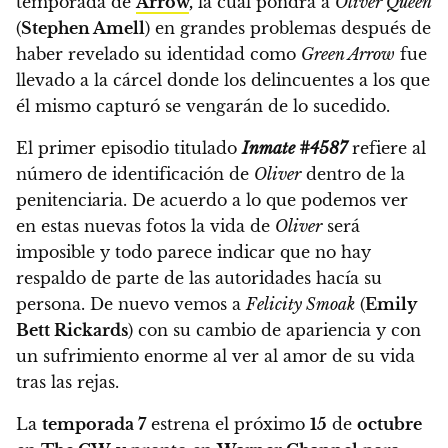
temporada de
Arrow
,
la cual pondrá a
Oliver Queen
(
Stephen Amell
) en grandes problemas
después de
haber revelado su identidad como
Green Arrow
fue
llevado a la cárcel donde los delincuentes a los que
él mismo capturó se vengarán de lo sucedido.
El primer episodio titulado
Inmate #4587
refiere al
número de identificación de
Oliver
dentro de la
penitenciaria. De acuerdo a lo que podemos ver
en estas nuevas fotos
la vida de
Oliver
será
imposible y todo parece indicar que no hay
respaldo de parte de las autoridades hacía su
persona.
De nuevo vemos a
Felicity Smoak
(
Emily
Bett Rickards
) con su cambio de apariencia y con
un sufrimiento enorme al ver al amor de su vida
tras las rejas.
La
temporada 7
estrena el próximo
15
de
octubre