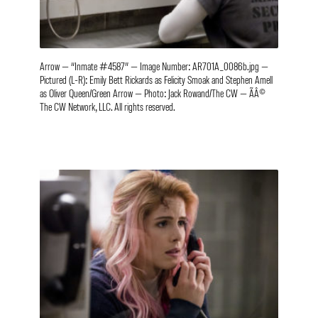
Arrow — “Inmate #4587” — Image Number: AR701A_0086b.jpg —
Pictured (L-R): Emily Bett Rickards as Felicity Smoak and Stephen Amell
as Oliver Queen/Green Arrow — Photo: Jack Rowand/The CW — ÃÂ©
The CW Network, LLC. All rights reserved.