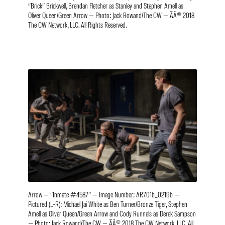
“Brick” Brickwell, Brendan Fletcher as Stanley and Stephen Amell as
Oliver Queen/Green Arrow — Photo: Jack Rowand/The CW — ÃÂ© 2018
The CW Network, LLC. All Rights Reserved.
Arrow — “Inmate #4587” — Image Number: AR701b_0219b —
Pictured (L-R): Michael Jai White as Ben Turner/Bronze Tiger, Stephen
Amell as Oliver Queen/Green Arrow and Cody Runnels as Derek Sampson
— Photo: Jack Rowand/The CW — ÃÂ© 2018 The CW Network, LLC. All