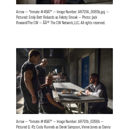
Arrow — “Inmate #4587” — Image Number: AR701A_0065b.jpg —
Pictured: Emily Bett Rickards as Felicity Smoak — Photo: Jack
Rowand/The CW — ÃÂ© The CW Network, LLC. All rights reserved.
Arrow — “Inmate #4587” — Image Number: AR701b_0266b —
Pictured (L-R): Cody Runnels as Derek Sampson, Vinnie Jones as Danny