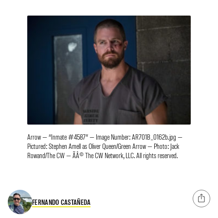
Arrow — “Inmate #4587” — Image Number: AR701B_0162b.jpg —
Pictured: Stephen Amell as Oliver Queen/Green Arrow — Photo: Jack
Rowand/The CW — ÃÂ© The CW Network, LLC. All rights reserved.
FERNANDO CASTAÑEDA