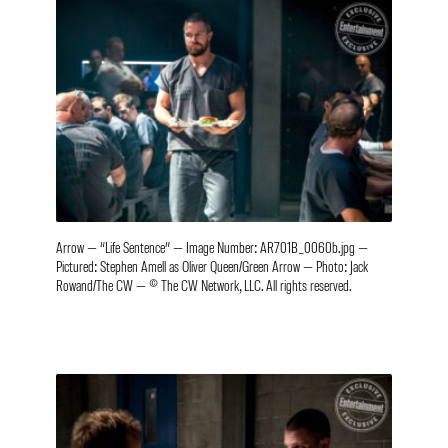
Arrow — “Life Sentence” — Image Number: AR701B_0060b.jpg —
Pictured: Stephen Amell as Oliver Queen/Green Arrow — Photo: Jack
Rowand/The CW — © The CW Network, LLC. All rights reserved.