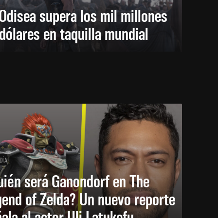
Odisea supera los mil millones
dólares en taquilla mundial
DÍA
uién será Ganondorf en The
end of Zelda? Un nuevo reporte
ala al actor Uli Latukefu