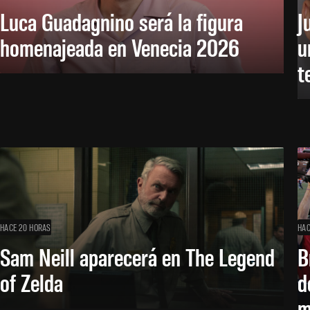
Luca Guadagnino será la figura
J
homenajeada en Venecia 2026
u
t
HACE 20 HORAS
HAC
Sam Neill aparecerá en The Legend
B
of Zelda
d
m