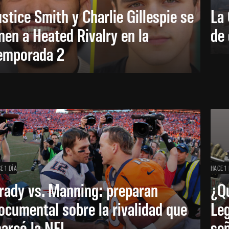
ustice Smith y Charlie Gillespie se
La 
nen a Heated Rivalry en la
de 
emporada 2
E 1 DÍA
HACE 1 
rady vs. Manning: preparan
¿Q
ocumental sobre la rivalidad que
Leg
arcó la NFL
señ