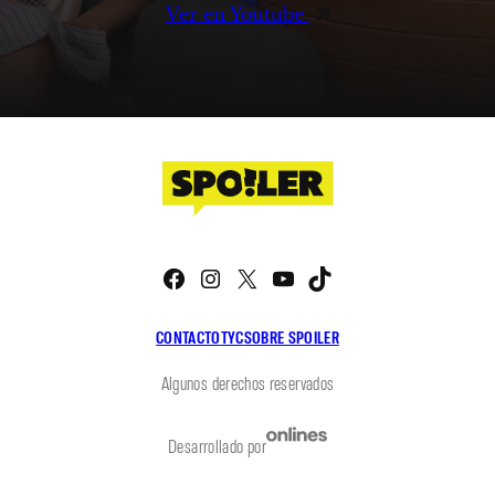
Ver en Youtube
Facebook
Instagram
X
YouTube
TikTok
CONTACTO
TYC
SOBRE SPOILER
Algunos derechos reservados
Desarrollado por