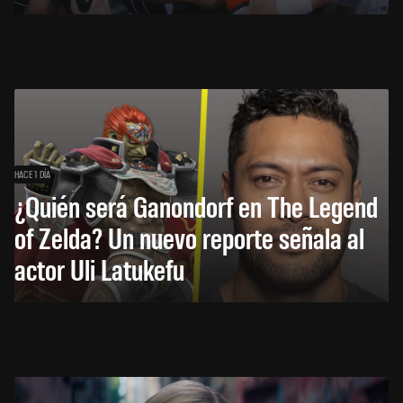
HACE 1 DÍA
¿Quién será Ganondorf en The Legend
of Zelda? Un nuevo reporte señala al
actor Uli Latukefu