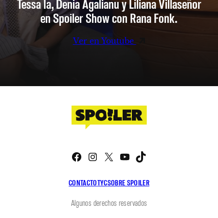
Tessa Ia, Denia Agalianu y Liliana Villaseñor
en Spoiler Show con Rana Fonk.
Ver en Youtube
Facebook
Instagram
X
YouTube
TikTok
CONTACTO
TYC
SOBRE SPOILER
Algunos derechos reservados