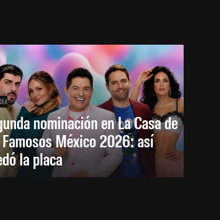
DÍA
gunda nominación en La Casa de
s Famosos México 2026: así
dó la placa