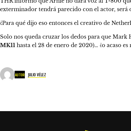
THR informó que
Arnie no dará voz al T-800 que 
exterminador tendrá parecido con el actor, será o
¿Para qué dijo eso entonces el creativo de Nethe
Solo nos queda cruzar los dedos para que
Mark H
MK11
hasta el 28 de enero de 2020)… ¿o acaso es
JULIO VÉLEZ
AUTOR