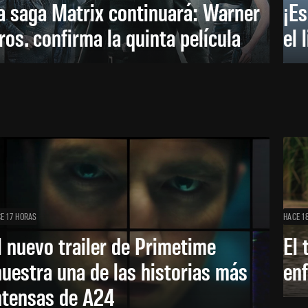
a saga Matrix continuará: Warner
¡Es
ros. confirma la quinta película
el 
E 17 HORAS
HACE 1
l nuevo trailer de Primetime
El 
uestra una de las historias más
enf
ntensas de A24