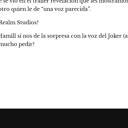
se vió en el trailer revelación
que les mostramo
tro quien le de “una voz parecida”.
rRealm Studios?
amill sí nos de la sorpresa con la voz del Joker
(a
 mucho pedir?