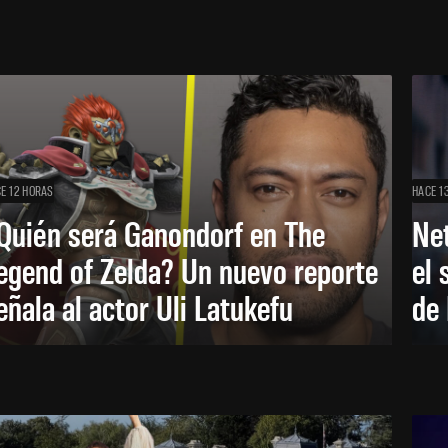
E 12 HORAS
HACE 1
Quién será Ganondorf en The
Net
egend of Zelda? Un nuevo reporte
el 
eñala al actor Uli Latukefu
de 