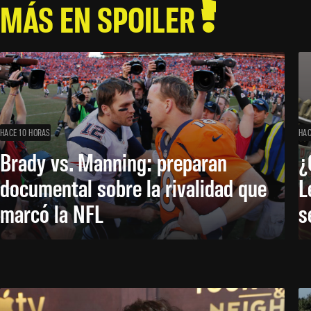
MÁS EN SPOILER
HACE 10 HORAS
HAC
Brady vs. Manning: preparan
¿
documental sobre la rivalidad que
L
marcó la NFL
s