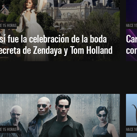
E 15 HORAS
HACE 1
sí fue la celebración de la boda
Car
ecreta de Zendaya y Tom Holland
con
E 15 HORAS
HACE 1