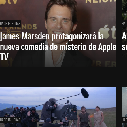
HACE 14 HORAS
HAC
James Marsden protagonizará la
A
nueva comedia de misterio de Apple
s
TV
HACE 15 HORAS
HAC