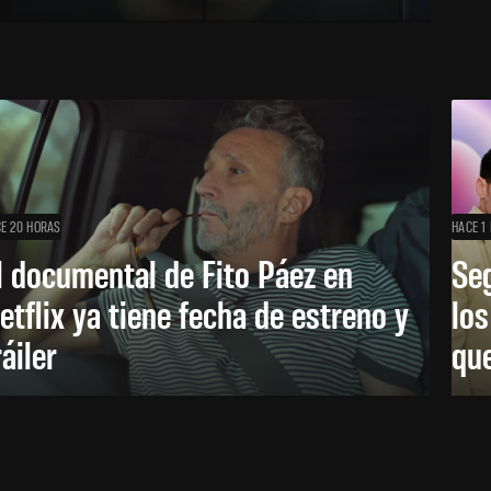
E 20 HORAS
HACE 1 
l documental de Fito Páez en
Se
etflix ya tiene fecha de estreno y
lo
ráiler
que