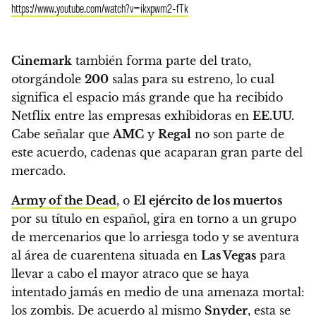
https://www.youtube.com/watch?v=ikxpwm2-fTk
Cinemark
también forma parte del trato,
otorgándole
200
salas para su estreno,
lo cual
significa el espacio más grande que ha recibido
Netflix entre las empresas exhibidoras en
EE.UU.
Cabe señalar que
AMC
y
Regal
no son parte de
este acuerdo, cadenas que acaparan gran parte del
mercado.
Army of the Dead
, o
El ejército de los muertos
por su título en español,
gira en torno a un grupo
de mercenarios que lo arriesga todo y se aventura
al área de cuarentena situada en
Las Vegas
para
llevar a cabo el mayor atraco que se haya
intentado jamás en medio de una amenaza mortal:
los zombis.
De acuerdo al mismo
Snyder
, esta se