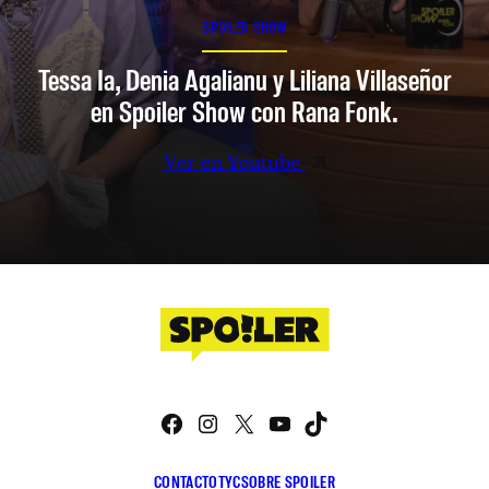
SPOILER SHOW
Tessa Ia, Denia Agalianu y Liliana Villaseñor
en Spoiler Show con Rana Fonk.
Ver en Youtube
Facebook
Instagram
X
YouTube
TikTok
CONTACTO
TYC
SOBRE SPOILER