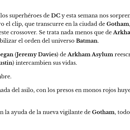
 los superhéroes de
DC
y esta semana nos sorpre
o el clip, que transcurre en la ciudad de
Gotham
este crossover.
Se trata nada menos que de
Arkh
ilizar el orden del universo
Batman
.
eegan
(
Jeremy Davies
) de
Arkham Asylum
reescr
ustin
) intercambien sus vidas.
bre.
da del asilo, con los presos en monos rojos huyen
n la ayuda de la nueva vigilante de
Gotham
, tod