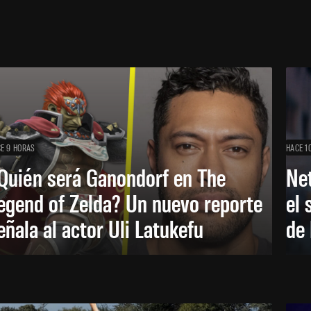
E 9 HORAS
HACE 1
Quién será Ganondorf en The
Net
egend of Zelda? Un nuevo reporte
el 
eñala al actor Uli Latukefu
de 