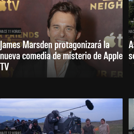
HACE 11 HORAS
HAC
James Marsden protagonizará la
A
nueva comedia de misterio de Apple
s
TV
HACE 12 HORAS
HAC