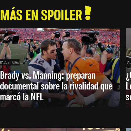
MÁS EN SPOILER
HACE 7 HORAS
HAC
Brady vs. Manning: preparan
¿
documental sobre la rivalidad que
L
marcó la NFL
s