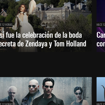
E 12 HORAS
HACE 1
sí fue la celebración de la boda
Car
ecreta de Zendaya y Tom Holland
con
E 12 HORAS
HACE 1