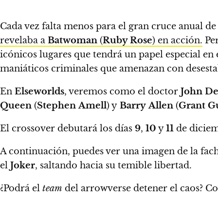
Cada vez falta menos para el gran cruce anual de
revelaba a
Batwoman
(
Ruby Rose
) en acción.
Per
icónicos lugares que tendrá un papel especial en 
maniáticos criminales que amenazan con desestab
En
Elseworlds
, veremos como
el
doctor
John D
Queen
(
Stephen
Amell
) y
Barry
Allen
(
Grant G
El crossover debutará los días
9
,
10
y
11
de diciem
A continuación, puedes ver una imagen de la facha
el
Joker
, saltando hacia su temible libertad.
¿Podrá el
team
del arrowverse detener el caos? Co