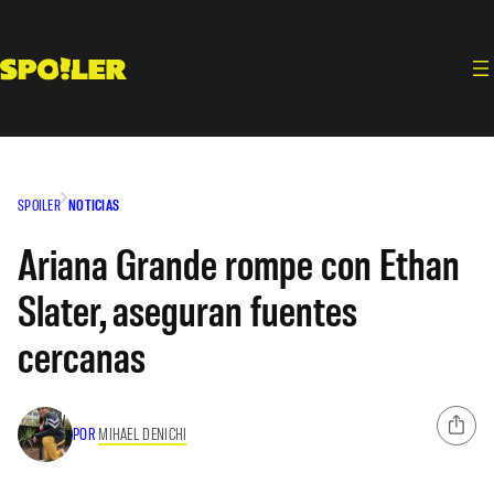
Saltar
al
contenido
SPOILER
NOTICIAS
Ariana Grande rompe con Ethan
Slater, aseguran fuentes
cercanas
POR
MIHAEL DENICHI