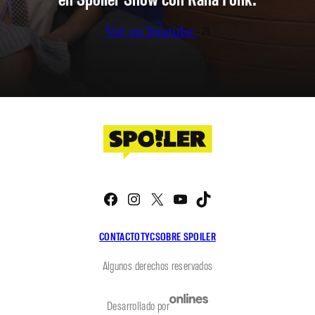
Ver en Youtube
Facebook
Instagram
X
YouTube
TikTok
CONTACTO
TYC
SOBRE SPOILER
Algunos derechos reservados
Desarrollado por