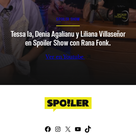
SPOILER SHOW
Tessa Ia, Denia Agalianu y Liliana Villaseñor
en Spoiler Show con Rana Fonk.
Ver en Youtube
Facebook
Instagram
X
YouTube
TikTok