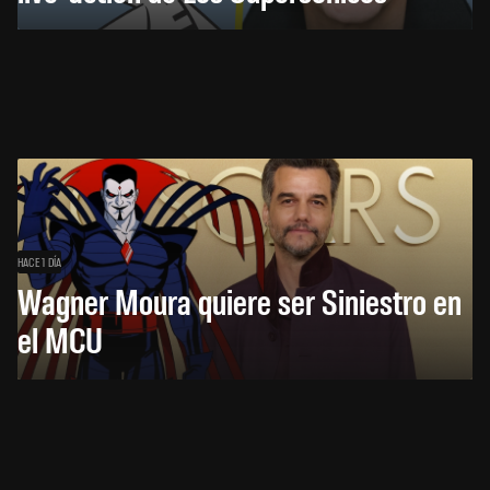
HACE 1 DÍA
Wagner Moura quiere ser Siniestro en
el MCU