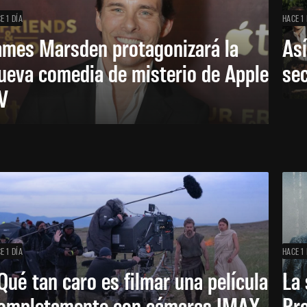
E 1 DÍA
HACE 1 
ames Marsden protagonizará la
Así
ueva comedia de misterio de Apple
se
V
E 1 DÍA
HACE 1 
Qué tan caro es filmar una película
La 
ompletamente con cámaras IMAX
Bro