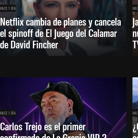
HACE 1 DÍA
HAC
Netflix cambia de planes y cancela
J
el spinoff de El Juego del Calamar
n
de David Fincher
T
HACE 1 DÍA
HAC
Carlos Trejo es el primer
¿
confirmado de La Granja VIP 2
c