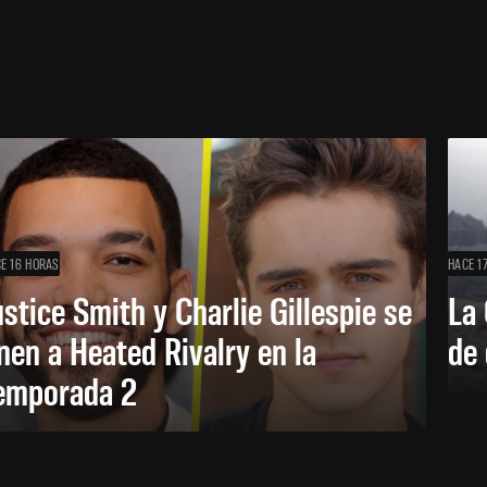
E 16 HORAS
HACE 1
ustice Smith y Charlie Gillespie se
La 
nen a Heated Rivalry en la
de 
emporada 2