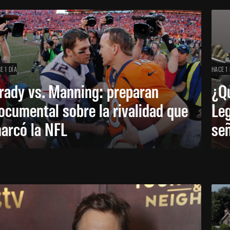
E 1 DÍA
HACE 1 
rady vs. Manning: preparan
¿Q
ocumental sobre la rivalidad que
Leg
arcó la NFL
señ