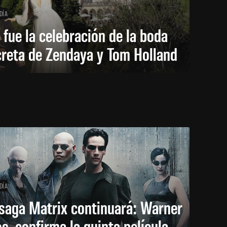
DÍA
 fue la celebración de la boda
creta de Zendaya y Tom Holland
DÍA
saga Matrix continuará: Warner
s. confirma la quinta película