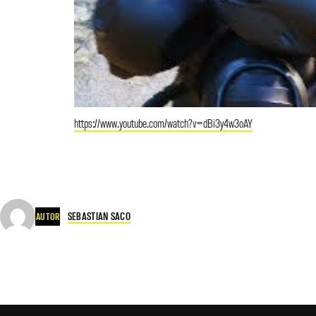
https://www.youtube.com/watch?v=dBi3y4w3oAY
SEBASTIAN SACO
AUTOR