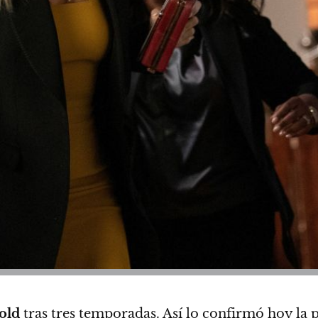
old
tras tres temporadas.
Así lo confirmó hoy la 