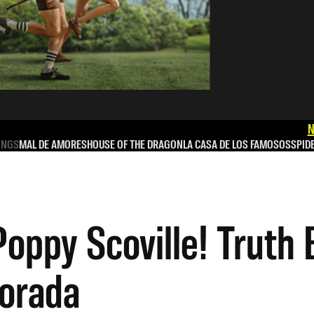
N
INGS
MAL DE AMORES
HOUSE OF THE DRAGON
LA CASA DE LOS FAMOSOS
SPID
ppy Scoville! Truth B
porada