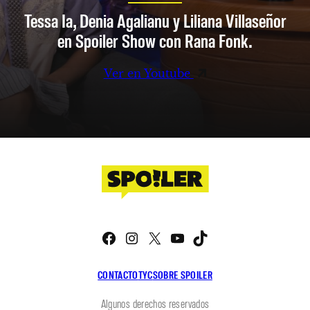
Tessa Ia, Denia Agalianu y Liliana Villaseñor
en Spoiler Show con Rana Fonk.
Ver en Youtube
Facebook
Instagram
X
YouTube
TikTok
CONTACTO
TYC
SOBRE SPOILER
Algunos derechos reservados