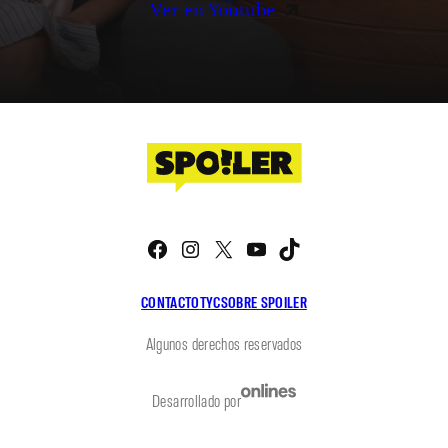
Ver en Youtube
Facebook
Instagram
X
YouTube
TikTok
CONTACTO
TYC
SOBRE SPOILER
Algunos derechos reservados
Desarrollado por