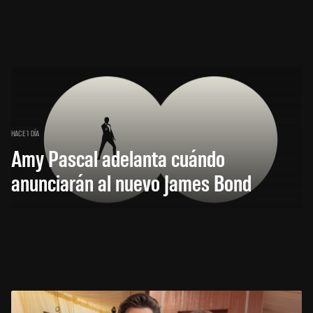
HACE 1 DÍA
Amy Pascal adelanta cuándo
anunciarán al nuevo James Bond