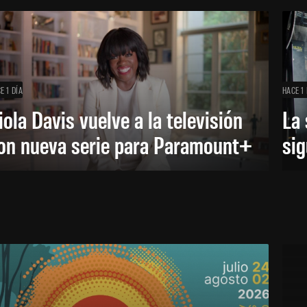
E 1 DÍA
HACE 1 
iola Davis vuelve a la televisión
La 
on nueva serie para Paramount+
sig