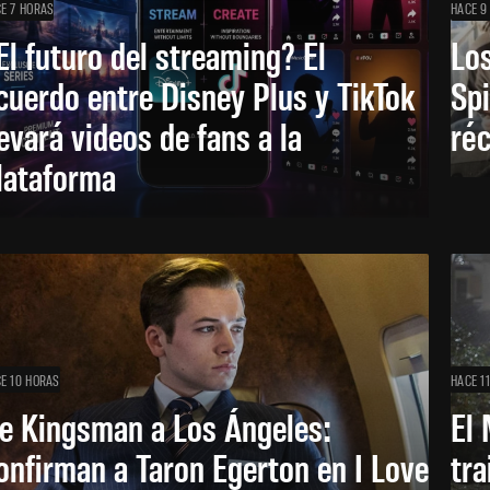
E 7 HORAS
HACE 9
El futuro del streaming? El
Los
cuerdo entre Disney Plus y TikTok
Sp
levará videos de fans a la
réc
lataforma
E 10 HORAS
HACE 1
e Kingsman a Los Ángeles:
El 
onfirman a Taron Egerton en I Love
tra