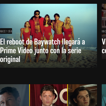
HACE 1 DÍA
HAC
El reboot de Baywatch llegará a
V
Prime Video junto con la serie
c
original