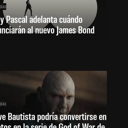
 DÍAS
y Pascal adelanta cuándo
unciarán al nuevo James Bond
 DÍAS
e Bautista podría convertirse en
tos en la serie de God of War de