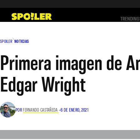
Saltar
al
TRENDING
contenido
SPOILER
NOTICIAS
Primera imagen de Any
Edgar Wright
POR
FERNANDO CASTAÑEDA
–
6 DE ENERO, 2021