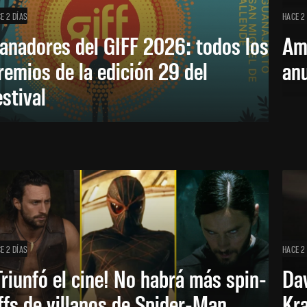
E 2 DÍAS
HACE 2
anadores del GIFF 2026: todos los
Am
remios de la edición 29 del
an
estival
E 2 DÍAS
HACE 2
Triunfó el cine! No habrá más spin-
Dav
ffs de villanos de Spider-Man
Kra