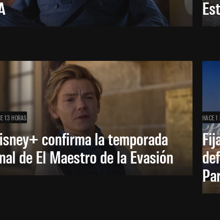
A
Es
E 13 HORAS
HACE 1 
isney+ confirma la temporada
Fij
inal de El Maestro de la Evasión
def
Pa