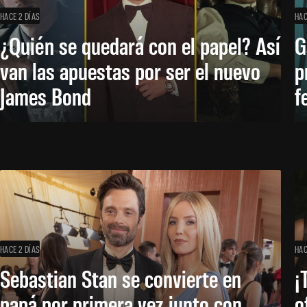
HACE 2 DÍAS
HAC
¿Quién se quedará con el papel? Así
G
van las apuestas por ser el nuevo
p
James Bond
f
HACE 2 DÍAS
HAC
Sebastian Stan se convierte en
¡
papá por primera vez junto con
o