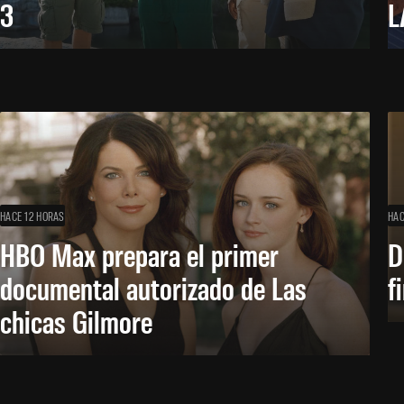
3
L
HACE 12 HORAS
HAC
HBO Max prepara el primer
D
documental autorizado de Las
f
chicas Gilmore