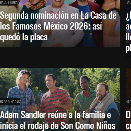
HACE 1 HORA
HAC
Segunda nominación en La Casa de
¿
los Famosos México 2026: así
a
quedó la placa
l
p
HACE 9 HORAS
HAC
Adam Sandler reúne a la familia e
D
inicia el rodaje de Son Como Niños
c