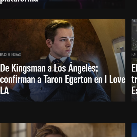
HACE 6 HORAS
HAC
De Kingsman a Los Ángeles:
E
confirman a Taron Egerton en I Love
t
LA
E