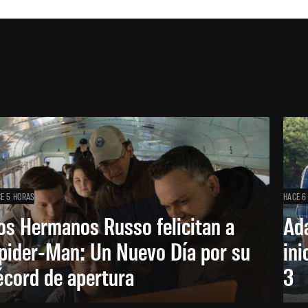
E 5 HORAS
HACE 6
os Hermanos Russo felicitan a
Ada
pider-Man: Un Nuevo Día por su
ini
écord de apertura
3