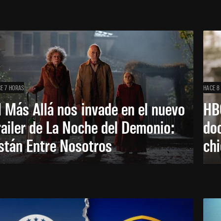
E 7 HORAS
HACE 8
l Más Allá nos invade en el nuevo
HB
railer de La Noche del Demonio:
do
stán Entre Nosotros
ch