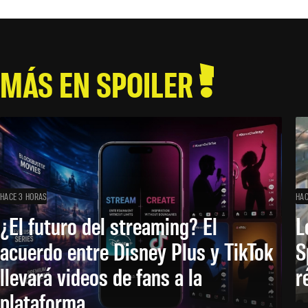
MÁS EN SPOILER
HACE 3 HORAS
HAC
¿El futuro del streaming? El
L
acuerdo entre Disney Plus y TikTok
S
llevará videos de fans a la
r
plataforma