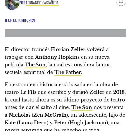
POR
FERNANDO CASTAÑEDA
11 DE OCTUBRE, 2021
El director francés
Florian Zeller
volverá a
trabajar con
Anthony Hopkins
en su nueva
película
The Son
, la cual es considerada una
secuela espiritual de
The Father
.
En esta nueva historia está basada en la obra de
teatro
Le Fils
que escribió y dirigió
Zeller
en
2018
,
la cual hasta ahora es su último proyecto de teatro
antes de dar el salto al cine.
The Son
nos presenta
a
Nicholas
(
Zen McGrath
), un adolescente, hijo de
Kate
(
Laura Dern
) y
Peter
(
Hugh Jackman
), una
pareja separada que ha rehecho su vida.