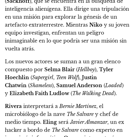
(
Sackhoff
), que se encuentra en la búsqueda de
inteligencia alienígena
. Ella dirige una tripulación
en una misión para explorar la génesis de un
artefacto extraterrestre.
Mientras
Niko
y su joven
equipo investigan, enfrentan un peligro
inimaginable en lo que podría ser una misión sin
vuelta atrás.
Los nuevos actores se suman a un gran elenco
compuesto por
Selma Blair
(
Hellboy
),
Tyler
Hoechlin
(
Supergirl
,
Teen Wolf
),
Justin
Chatwin
(
Shameless
),
Samuel Anderson
(
Loaded
)
y
Elizabeth Faith Ludlow
(
The Walking Dead
).
Rivera
interpretará a
Bernie Martínez
, el
microbiólogo de la nave
The Salvare
y chef de
medio tiempo.
Eling
será
Javier Almanzar
, un ex
hacker a bordo de
The Salvare
como experto en