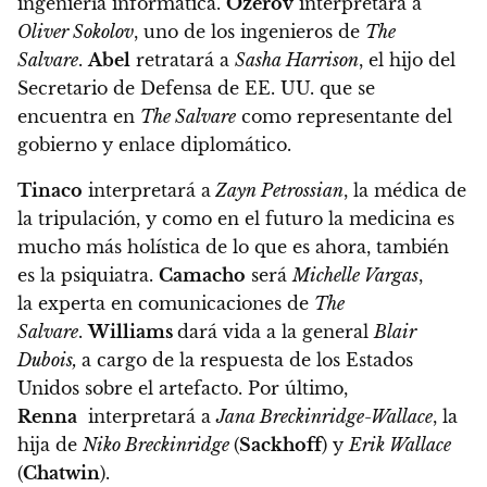
ingeniería informática.
Ozerov
interpretará a
Oliver Sokolov
, uno de los ingenieros de
The
Salvare
.
Abel
retratará a
Sasha Harrison
, el hijo del
Secretario de Defensa de EE. UU. que se
encuentra en
The Salvare
como representante del
gobierno y enlace diplomático.
Tinaco
interpretará a
Zayn Petrossian
, la médica de
la tripulación, y como en el futuro la medicina es
mucho más holística de lo que es ahora, también
es la psiquiatra.
Camacho
será
Michelle Vargas
,
la experta en comunicaciones de
The
Salvare
.
Williams
dará vida a la general
Blair
Dubois,
a cargo de la respuesta de los Estados
Unidos sobre el artefacto. Por último,
Renna
interpretará a
Jana Breckinridge-Wallace
, la
hija de
Niko Breckinridge
(
Sackhoff
) y
Erik Wallace
(
Chatwin
).