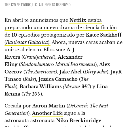
THE CW NETWORK, LLC. ALL RIGHTS RESERVED.
En abril te anunciamos que
Netflix
estaba
preparando una nuevo drama de ciencia ficción
de
10
episodios protagonizado por
Katee Sackhoff
(
Battlestar Galactica
).
Ahora, nuevas caras acaban de
unirse al elenco. Ellos son:
A. J.
Rivera
(
Grandfathered
),
Alexander
Eling
(
Shadowhunters: Mortal Instruments
),
Alex
Ozerov
(
The Americans)
,
Jake Abel
(
Dirty John
),
JayR
Tinaco
(
Rake
),
Jessica Camacho
(
The
Flash
),
Barbara Williams
(Mayans MC
) y
Lina
Renna
(
The 100
).
Creada por
Aaron Martin
(
DeGrassi: The Next
Generation
),
Another Life
sigue a la
astronauta
astronauta
Niko Breckinridge