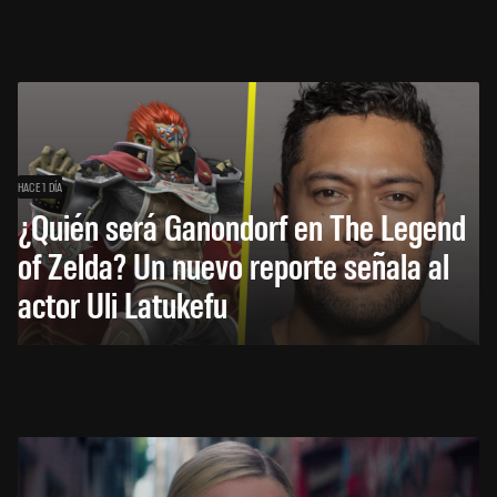
HACE 1 DÍA
¿Quién será Ganondorf en The Legend
of Zelda? Un nuevo reporte señala al
actor Uli Latukefu