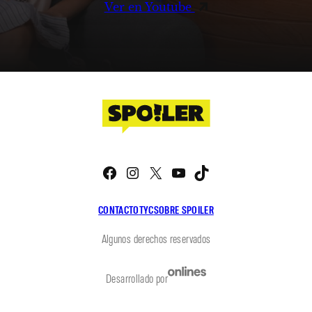
Ver en Youtube
Facebook
Instagram
X
YouTube
TikTok
CONTACTO
TYC
SOBRE SPOILER
Algunos derechos reservados
Desarrollado por