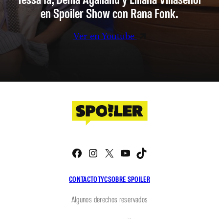
en Spoiler Show con Rana Fonk.
Ver en Youtube
Facebook
Instagram
X
YouTube
TikTok
CONTACTO
TYC
SOBRE SPOILER
Algunos derechos reservados