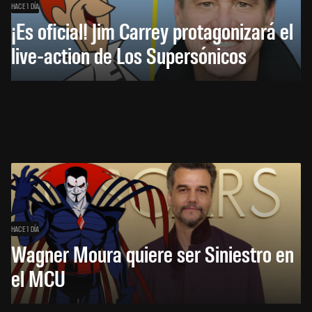
HACE 1 DÍA
¡Es oficial! Jim Carrey protagonizará el
live-action de Los Supersónicos
HACE 1 DÍA
Wagner Moura quiere ser Siniestro en
el MCU