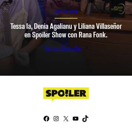
SPOILER SHOW
Tessa Ia, Denia Agalianu y Liliana Villaseñor
en Spoiler Show con Rana Fonk.
Ver en Youtube
Facebook
Instagram
X
YouTube
TikTok