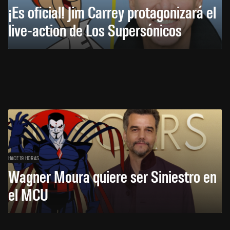
¡Es oficial! Jim Carrey protagonizará el
live-action de Los Supersónicos
HACE 19 HORAS
Wagner Moura quiere ser Siniestro en
el MCU