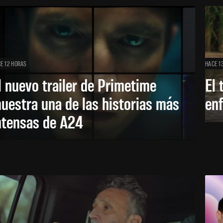
E 12 HORAS
HACE 1
l nuevo trailer de Primetime
El 
uestra una de las historias más
enf
ntensas de A24