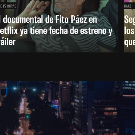
E 15 HORAS
HACE 1 
l documental de Fito Páez en
Se
etflix ya tiene fecha de estreno y
lo
ráiler
que