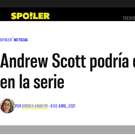
Saltar
al
TREND
contenido
SPOILER
NOTICIAS
Andrew Scott podría d
en la serie
POR
BRENDA AMADOR
–
9 DE ABRIL, 2021