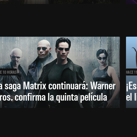
E 10 HORAS
HACE 1
a saga Matrix continuará: Warner
¡Es
ros. confirma la quinta película
el 