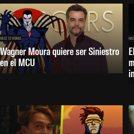
HACE 12 HORAS
HAC
Wagner Moura quiere ser Siniestro
E
en el MCU
m
i