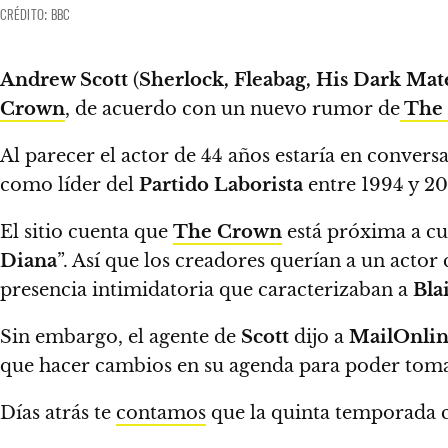
CRÉDITO: BBC
Andrew Scott
(
Sherlock, Fleabag, His Dark Mate
Crown
, de acuerdo con un nuevo rumor de
The 
Al parecer el actor de 44 años estaría en convers
como líder del
Partido Laborista
entre 1994 y 2
El sitio cuenta que
The Crown
está próxima a cu
Diana
”. Así que los creadores querían a un acto
presencia intimidatoria que caracterizaban a
Bla
Sin embargo, el agente de
Scott
dijo a
MailOnli
que hacer cambios en su agenda para poder tomar
Días atrás te
contamos
que
la quinta temporada c