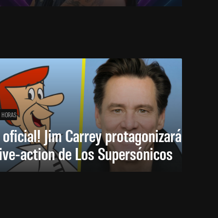
1 HORAS
 oficial! Jim Carrey protagonizará
live-action de Los Supersónicos