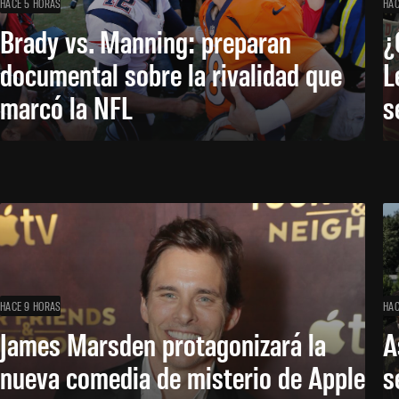
HACE 5 HORAS
HAC
Brady vs. Manning: preparan
¿
documental sobre la rivalidad que
L
marcó la NFL
s
HACE 9 HORAS
HAC
James Marsden protagonizará la
A
nueva comedia de misterio de Apple
s