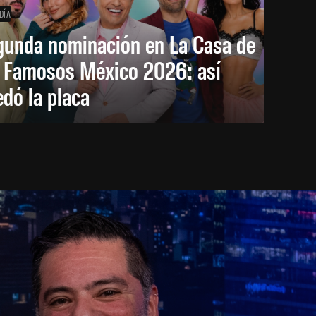
DÍA
gunda nominación en La Casa de
s Famosos México 2026: así
dó la placa