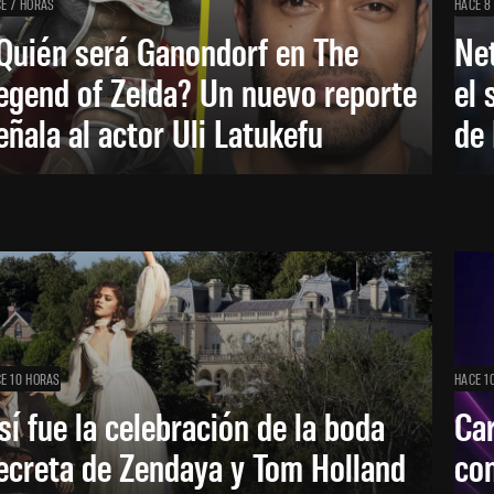
E 7 HORAS
HACE 8
Quién será Ganondorf en The
Net
egend of Zelda? Un nuevo reporte
el 
eñala al actor Uli Latukefu
de 
E 10 HORAS
HACE 1
sí fue la celebración de la boda
Car
ecreta de Zendaya y Tom Holland
con