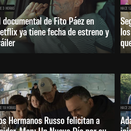
E 3 HORAS
HACE 1
l documental de Fito Páez en
Se
etflix ya tiene fecha de estreno y
lo
ráiler
que
E 19 HORAS
HACE 2
os Hermanos Russo felicitan a
Ada
pider-Man: Un Nuevo Día por su
ini