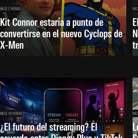
HACE 2 HORAS
HAC
Kit Connor estaría a punto de
E
convertirse en el nuevo Cyclops de
N
X-Men
t
HACE 18 HORAS
HAC
¿El futuro del streaming? El
L
acuerdo entre Disney Plus y TikTok
S