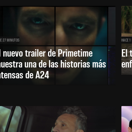
E 27 MINUTOS
HACE 1
l nuevo trailer de Primetime
El 
uestra una de las historias más
enf
ntensas de A24