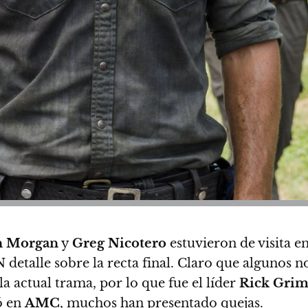
n Morgan
y
Greg Nicotero
estuvieron de visita e
detalle sobre la recta final. Claro que algunos no
la actual trama, por lo que
fue el líder
Rick Grim
ó en
AMC
, muchos han presentado quejas
.