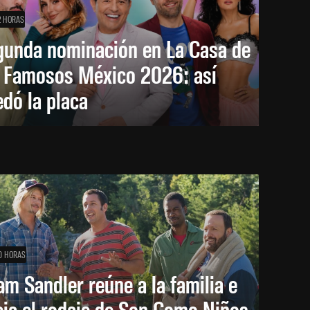
2 HORAS
gunda nominación en La Casa de
s Famosos México 2026: así
dó la placa
0 HORAS
m Sandler reúne a la familia e
cia el rodaje de Son Como Niños