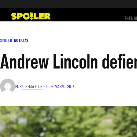
Saltar
al
TREND
contenido
SPOILER
NOTICIAS
Andrew Lincoln defie
POR
CINEMA FLOR
–
16 DE MARZO, 2017