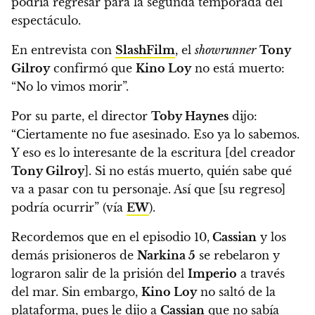
podría regresar para la segunda temporada del
espectáculo.
En entrevista con
SlashFilm
, el
showrunner
Tony
Gilroy
confirmó que
Kino Loy
no está muerto:
“No lo vimos morir”.
Por su parte, el director
Toby Haynes
dijo:
“Ciertamente no fue asesinado. Eso ya lo sabemos.
Y eso es lo interesante de la escritura [del creador
Tony Gilroy
].
Si no estás muerto, quién sabe qué
va a pasar con tu personaje. Así que [su regreso]
podría ocurrir” (vía
EW
).
Recordemos que en el episodio 10,
Cassian
y los
demás prisioneros de
Narkina 5
se rebelaron y
lograron salir de la prisión del
Imperio
a través
del mar.
Sin embargo,
Kino Loy
no saltó de la
plataforma, pues le dijo a
Cassian
que no sabía