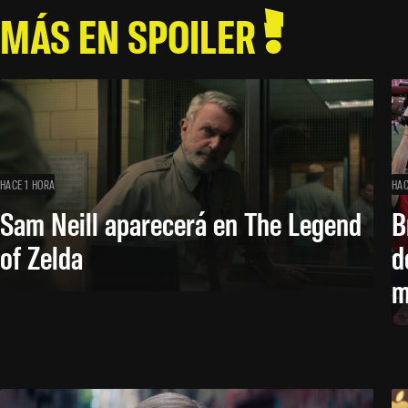
MÁS EN SPOILER
HACE 1 HORA
HAC
Sam Neill aparecerá en The Legend
B
of Zelda
d
m