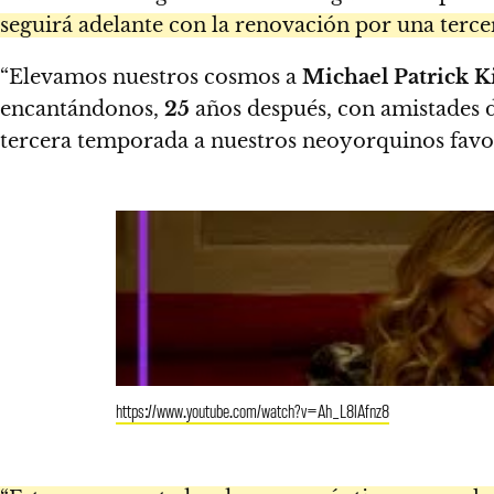
seguirá adelante con la renovación por una terc
“Elevamos nuestros cosmos a
Michael Patrick K
encantándonos,
25
años después, con amistades d
tercera temporada a nuestros neoyorquinos favor
https://www.youtube.com/watch?v=Ah_L8lAfnz8