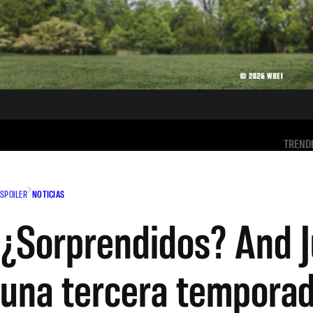
TREND
SPOILER
NOTICIAS
¿Sorprendidos? And J
una tercera tempora