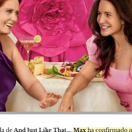
ada de
And Just Like That…
,
Max
ha confirmado q