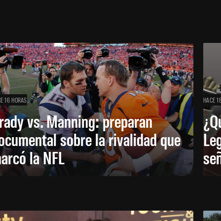
E 16 HORAS
HACE 1
rady vs. Manning: preparan
¿Q
ocumental sobre la rivalidad que
Leg
arcó la NFL
señ