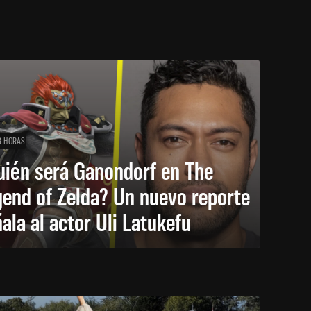
8 HORAS
uién será Ganondorf en The
end of Zelda? Un nuevo reporte
ala al actor Uli Latukefu