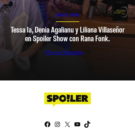
SPOILER SHOW
Tessa Ia, Denia Agalianu y Liliana Villaseñor
en Spoiler Show con Rana Fonk.
Ver en Youtube
Facebook
Instagram
X
YouTube
TikTok