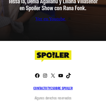
Tessa Ia, Denia Agalianu y Liliana Villaseñor
en Spoiler Show con Rana Fonk.
Ver en Youtube
Facebook
Instagram
X
YouTube
TikTok
CONTACTO
TYC
SOBRE SPOILER
Algunos derechos reservados