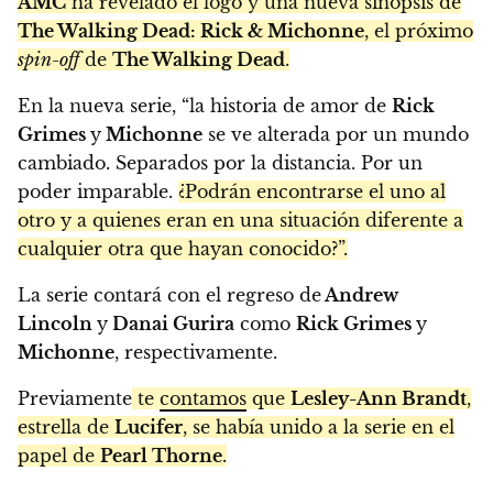
AMC
ha revelado el logo y una nueva sinopsis de
The Walking Dead: Rick & Michonne
, el próximo
spin-off
de
The Walking Dead
.
En la nueva serie, “la historia de amor de
Rick
Grimes
y
Michonne
se ve alterada por un mundo
cambiado. Separados por la distancia. Por un
poder imparable.
¿Podrán encontrarse el uno al
otro y a quienes eran en una situación diferente a
cualquier otra que hayan conocido?”.
La serie contará con el regreso de
Andrew
Lincoln
y
Danai Gurira
como
Rick Grimes
y
Michonne
, respectivamente.
Previamente
te
contamos
que
Lesley-Ann Brandt
,
estrella de
Lucifer
, se había unido a la serie en el
papel de
Pearl Thorne
.