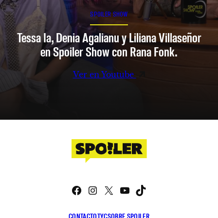
SPOILER SHOW
Tessa Ia, Denia Agalianu y Liliana Villaseñor
en Spoiler Show con Rana Fonk.
Ver en Youtube
Facebook
Instagram
X
YouTube
TikTok
CONTACTO
TYC
SOBRE SPOILER