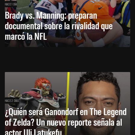
HACE 1 DÍA
Brady vs. Manning: preparan
documental sobre la rivalidad que
marcó la NFL
HACE 2 DÍAS
¿Quién será Ganondorf en The Legend
of Zelda? Un nuevo reporte señala al
actor Uli Latukefu