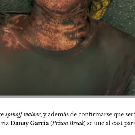
te
spinoff walker
, y además de confirmarse que se
triz
Danay Garcia
(
Prison Break
) se une al cast pa