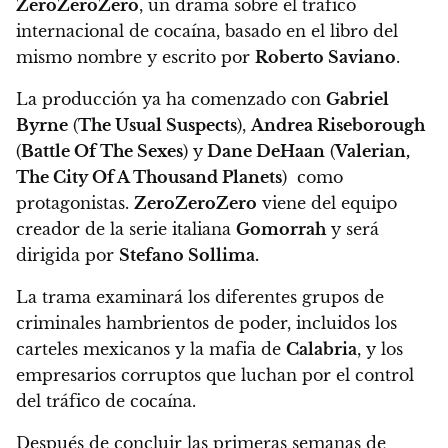
ZeroZeroZero
, un drama sobre el tráfico
internacional de cocaína, basado en el libro del
mismo nombre y escrito por
Roberto Saviano
.
La producción ya ha comenzado con
Gabriel
Byrne
(
The Usual Suspects
),
Andrea Riseborough
(
Battle Of The Sexes
) y
Dane DeHaan
(
Valerian,
The City Of A Thousand Planets
) como
protagonistas.
ZeroZeroZero
viene del equipo
creador de la serie italiana
Gomorrah
y será
dirigida por
Stefano Sollima.
La trama
examinará los diferentes grupos de
criminales hambrientos de poder, incluidos los
carteles mexicanos y la mafia de
Calabria
, y los
empresarios corruptos que luchan por el control
del tráfico de cocaína.
Después de concluir las primeras semanas de