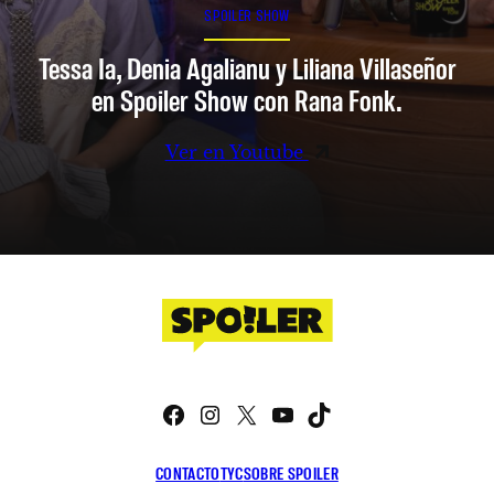
SPOILER SHOW
Tessa Ia, Denia Agalianu y Liliana Villaseñor
en Spoiler Show con Rana Fonk.
Ver en Youtube
Facebook
Instagram
X
YouTube
TikTok
CONTACTO
TYC
SOBRE SPOILER