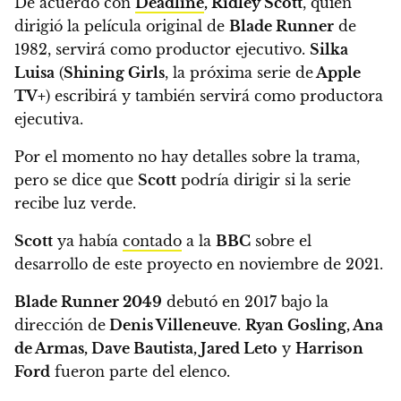
De acuerdo con
Deadline
,
Ridley Scott
, quien
dirigió la película original de
Blade Runner
de
1982, servirá como productor ejecutivo.
Silka
Luisa
(
Shining Girls
, la próxima serie de
Apple
TV+
) escribirá y también servirá como productora
ejecutiva.
Por el momento no hay detalles sobre la trama,
pero se dice que
Scott
podría dirigir si la serie
recibe luz verde.
Scott
ya había
contado
a la
BBC
sobre el
desarrollo de este proyecto en noviembre de 2021.
Blade Runner 2049
debutó en 2017 bajo la
dirección de
Denis Villeneuve
.
Ryan Gosling, Ana
de Armas, Dave Bautista, Jared Leto
y
Harrison
Ford
fueron parte del elenco.