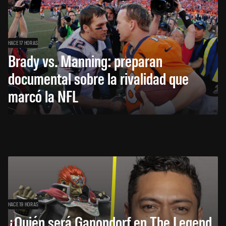
HACE 17 HORAS
Brady vs. Manning: preparan
documental sobre la rivalidad que
marcó la NFL
HACE 19 HORAS
¿Quién será Ganondorf en The Legend