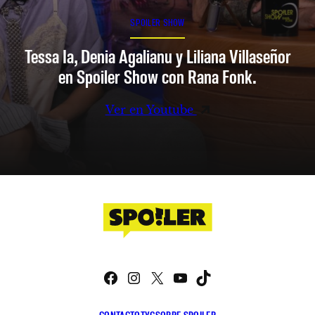
SPOILER SHOW
Tessa Ia, Denia Agalianu y Liliana Villaseñor
en Spoiler Show con Rana Fonk.
Ver en Youtube
Facebook
Instagram
X
YouTube
TikTok
CONTACTO
TYC
SOBRE SPOILER