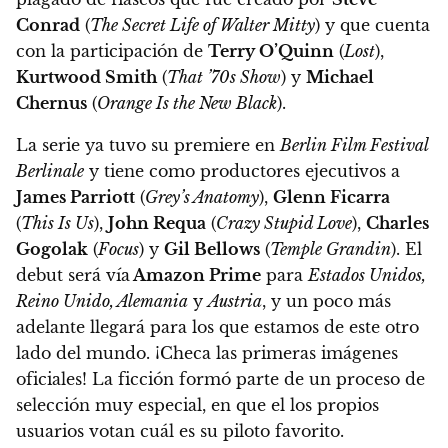
Conrad
(
The Secret Life of Walter Mitty
) y que cuenta
con la participación de
Terry O’Quinn
(
Lost
),
Kurtwood Smith
(
That ’70s Show
) y
Michael
Chernus
(
Orange Is the New Black
).
La serie ya tuvo su premiere en
Berlin Film Festival
Berlinale
y tiene como productores ejecutivos a
James Parriott
(
Grey’s Anatomy
),
Glenn Ficarra
(
This Is Us
),
John Requa
(
Crazy Stupid Love
),
Charles
Gogolak
(
Focus
) y
Gil Bellows
(
Temple Grandin
).
El
debut será vía
Amazon Prime
para
Estados Unidos,
Reino Unido, Alemania
y
Austria
, y un poco más
adelante llegará para los que estamos de este otro
lado del mundo
. ¡Checa las primeras imágenes
oficiales! La ficción formó parte de un proceso de
selección muy especial, en que el los propios
usuarios votan cuál es su piloto favorito.