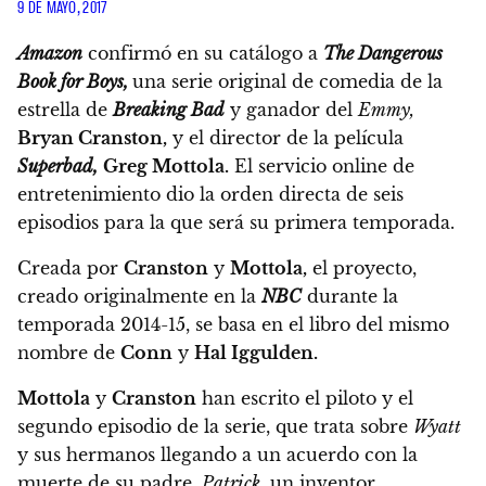
9 DE MAYO, 2017
Amazon
confirmó en su catálogo a
The Dangerous
Book for Boys,
una serie original de comedia de la
estrella de
Breaking Bad
y ganador del
Emmy,
Bryan Cranston,
y el director de la película
Superbad,
Greg Mottola.
El servicio online de
entretenimiento dio la orden directa de seis
episodios
para la que será su primera temporada.
Creada por
Cranston
y
Mottola,
el proyecto,
creado originalmente en la
NBC
durante la
temporada 2014-15, se basa en el libro del mismo
nombre de
Conn
y
Hal Iggulden.
Mottola
y
Cranston
han escrito el piloto y el
segundo episodio de la serie,
que trata sobre
Wyatt
y sus hermanos llegando a un acuerdo con la
muerte de su padre,
Patrick,
un inventor