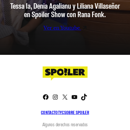
Tessa Ia, Denia Agalianu y Liliana Villaseñor
en Spoiler Show con Rana Fonk.
Ver en Youtube
Facebook
Instagram
X
YouTube
TikTok
CONTACTO
TYC
SOBRE SPOILER
Algunos derechos reservados