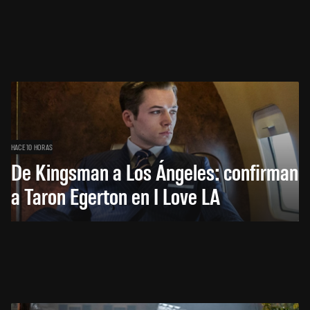
HACE 10 HORAS
De Kingsman a Los Ángeles: confirman
a Taron Egerton en I Love LA