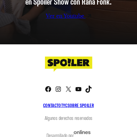
en Spoiler Show con Rana Fonk.
Ver en Youtube
Facebook
Instagram
X
YouTube
TikTok
CONTACTO
TYC
SOBRE SPOILER
Algunos derechos reservados
Desarrollado por