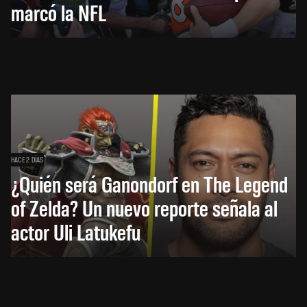
marcó la NFL
HACE 2 DÍAS
¿Quién será Ganondorf en The Legend
of Zelda? Un nuevo reporte señala al
actor Uli Latukefu