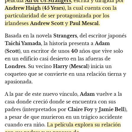
película
All of Us Strangers
, escrita y dirigida por
Andrew Haigh
(
45 Years
), la cual cuenta con la
particularidad de ser protagonizada por los
irlandeses
Andrew Scott
y
Paul Mescal
.
Basada en la novela
Strangers
, del escritor japonés
Taichi Yamada
, la historia presenta a
Adam
(
Scott
), un escritor de unos
40
años que vive solo
en un edificio casi desierto en las afueras de
Londres
. Su vecino
Harry
(
Mescal
) inicia un
coqueteo que se convierte en una relación tierna y
apasionada.
A la par de este nuevo vínculo,
Adam
vuelve a la
casa donde creció donde se encuentra con sus
padres (interpretados por
Claire Foy
y
Jamie Bell
),
a pesar de que murieron en un trágico accidente
cuando era niño.
La película explora su relación