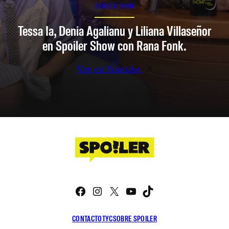
SPOILER SHOW
Tessa Ia, Denia Agalianu y Liliana Villaseñor
en Spoiler Show con Rana Fonk.
Ver en Youtube
Facebook
Instagram
X
YouTube
TikTok
CONTACTO
TYC
SOBRE SPOILER