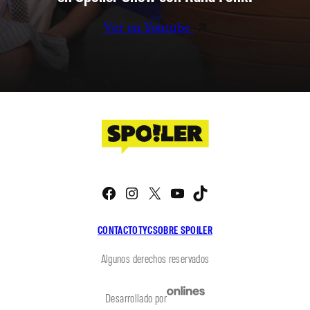
Ver en Youtube
Facebook
Instagram
X
YouTube
TikTok
CONTACTO
TYC
SOBRE SPOILER
Algunos derechos reservados
Desarrollado por