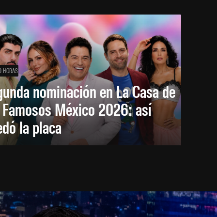
0 HORAS
gunda nominación en La Casa de
s Famosos México 2026: así
dó la placa