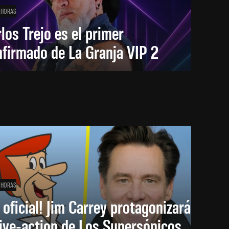
 HORAS
los Trejo es el primer
firmado de La Granja VIP 2
 HORAS
 oficial! Jim Carrey protagonizará
live-action de Los Supersónicos