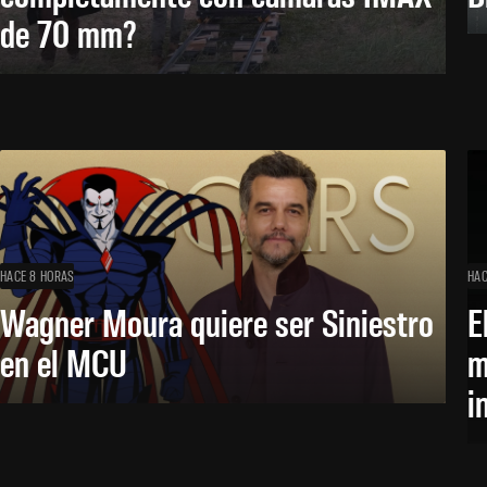
de 70 mm?
HACE 8 HORAS
HAC
Wagner Moura quiere ser Siniestro
E
en el MCU
m
i