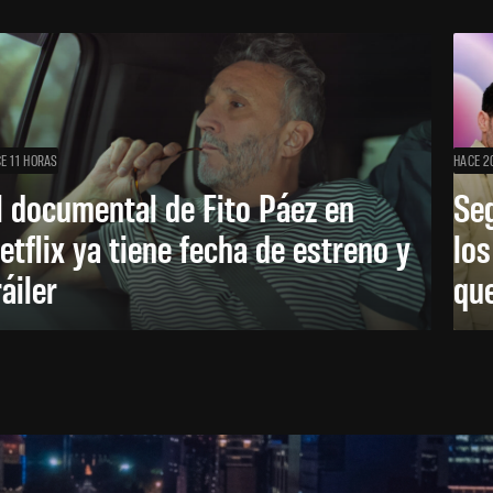
E 11 HORAS
HACE 2
l documental de Fito Páez en
Se
etflix ya tiene fecha de estreno y
lo
ráiler
que