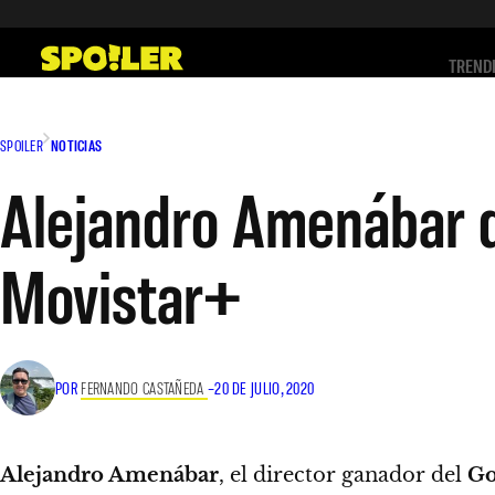
Saltar
al
TREND
contenido
SPOILER
NOTICIAS
Alejandro Amenábar d
Movistar+
POR
FERNANDO CASTAÑEDA
–
20 DE JULIO, 2020
Alejandro Amenábar
, el director ganador del
Go