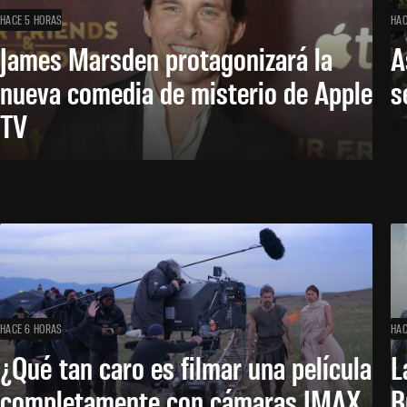
HACE 5 HORAS
HAC
James Marsden protagonizará la
A
nueva comedia de misterio de Apple
s
TV
HACE 6 HORAS
HAC
¿Qué tan caro es filmar una película
L
completamente con cámaras IMAX
B