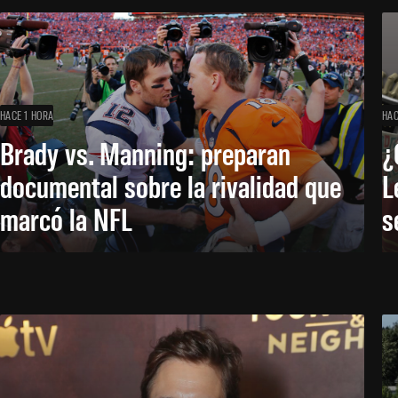
HACE 1 HORA
HAC
Brady vs. Manning: preparan
¿
documental sobre la rivalidad que
L
marcó la NFL
s