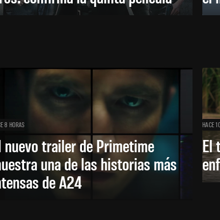
E 8 HORAS
HACE 1
l nuevo trailer de Primetime
El 
uestra una de las historias más
enf
ntensas de A24