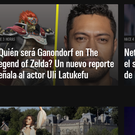
E 3 HORAS
HACE 4
Quién será Ganondorf en The
Net
egend of Zelda? Un nuevo reporte
el 
eñala al actor Uli Latukefu
de 