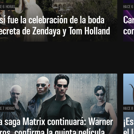
E 6 HORAS
HACE 6
sí fue la celebración de la boda
Car
ecreta de Zendaya y Tom Holland
con
E 7 HORAS
HACE 8
a saga Matrix continuará: Warner
¡Es
ros. confirma la quinta película
el 