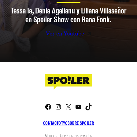
Tessa Ia, Denia Agalianu y Liliana Villaseñor
en Spoiler Show con Rana Fonk.
Ver en Youtube
Facebook
Instagram
X
YouTube
TikTok
CONTACTO
TYC
SOBRE SPOILER
Algunos derechos reservados