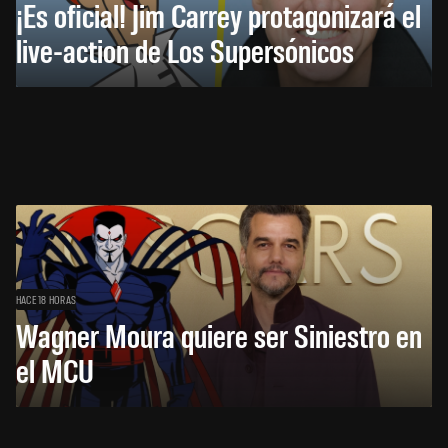
¡Es oficial! Jim Carrey protagonizará el
live-action de Los Supersónicos
HACE 18 HORAS
Wagner Moura quiere ser Siniestro en
el MCU