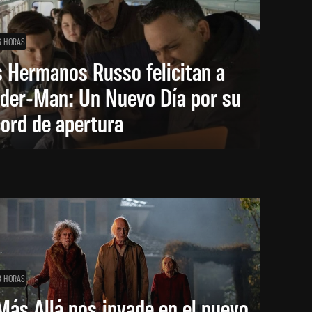
6 HORAS
 Hermanos Russo felicitan a
ider-Man: Un Nuevo Día por su
ord de apertura
8 HORAS
Más Allá nos invade en el nuevo