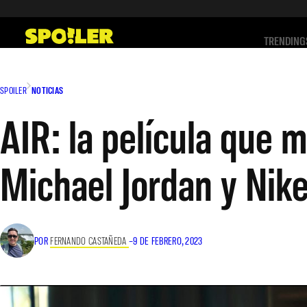
Saltar
al
TRENDING
contenido
SPOILER
NOTICIAS
AIR: la película que 
Michael Jordan y Nik
POR
FERNANDO CASTAÑEDA
–
9 DE FEBRERO, 2023