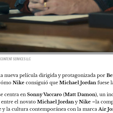
 CONTENT SERVICES LLC
 la nueva película dirigida y protagonizada por
Be
e cómo
Nike
consiguió que
Michael Jordan
fuese 
e centra en
Sonny Vaccaro
(
Matt Damon
), un i
o entre el novato
Michael Jordan
y
Nike
–la comp
e y la cultura contemporánea con la marca
Air J