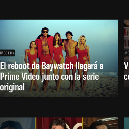
HACE 1 DÍA
HAC
El reboot de Baywatch llegará a
V
Prime Video junto con la serie
c
original