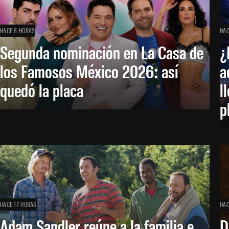
HACE 8 HORAS
HAC
Segunda nominación en La Casa de
¿
los Famosos México 2026: así
a
quedó la placa
l
p
HACE 17 HORAS
HAC
Adam Sandler reúne a la familia e
D