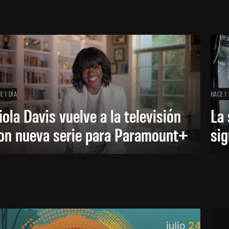
E 1 DÍA
HACE 1 
iola Davis vuelve a la televisión
La 
on nueva serie para Paramount+
sig