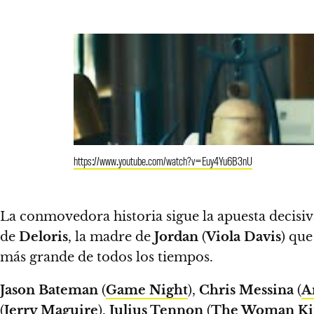
https://www.youtube.com/watch?v=Euy4Yu6B3nU
La conmovedora historia sigue la apuesta decisiv
de
Deloris
, la madre de
Jordan
(
Viola Davis
) que
más grande de todos los tiempos.
Jason Bateman
(
Game Night
),
Chris Messina
(
A
(
Jerry Maguire
),
Julius Tennon
(
The Woman Ki