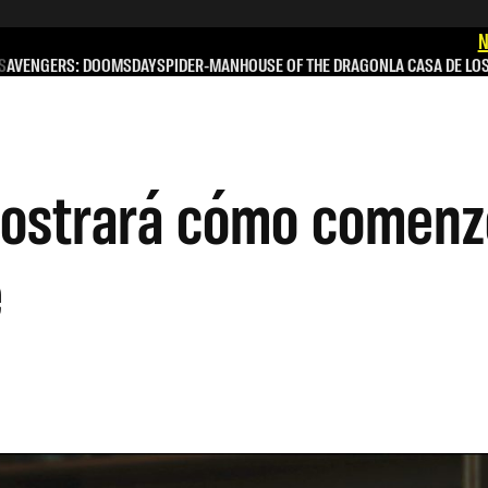
N
S
AVENGERS: DOOMSDAY
SPIDER-MAN
HOUSE OF THE DRAGON
LA CASA DE LO
mostrará cómo comenzó
e