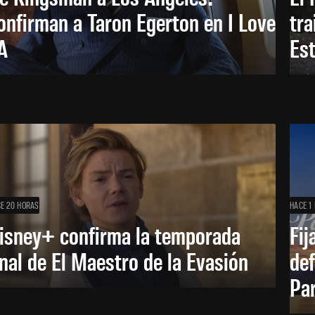
onfirman a Taron Egerton en I Love
tra
A
Es
E 20 HORAS
HACE 1 
isney+ confirma la temporada
Fij
inal de El Maestro de la Evasión
def
Pa