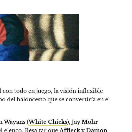
con todo en juego, la visión inflexible
no del baloncesto que se convertiría en el
n Wayans
(
White Chicks
),
Jay Mohr
l elenco. Resaltar que
Affleck
y
Damon