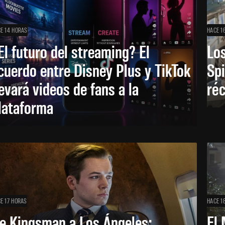
E 14 HORAS
HACE 1
El futuro del streaming? El
Los
cuerdo entre Disney Plus y TikTok
Sp
levará videos de fans a la
réc
lataforma
E 17 HORAS
HACE 1
e Kingsman a Los Ángeles:
El 