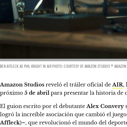
BEN AFFLECK AS PHIL KNIGHT IN AIR PHOTO: COURTESY OF AMAZON STUDIOS © AMAZON
Amazon Studios
reveló el tráiler oficial de
AIR
,
próximo
5 de abril
para presentar la historia d
El guion escrito por el debutante
Alex Convery
s
logró la increíble asociación que cambió el jueg
Affleck
)–, que revolucionó el mundo del deport