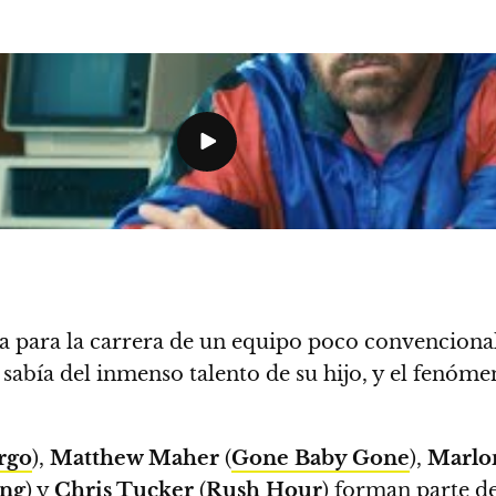
a para la carrera de un equipo poco convencional 
 sabía del inmenso talento de su hijo, y el fenóme
rgo
),
Matthew Maher
(
Gone Baby Gone
),
Marlo
ng
) y
Chris Tucker
(
Rush Hour
) forman parte de