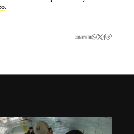
eo
.
COMPARTIR