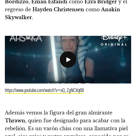
Bordizzo
,
Eman Esfandi
como
Ezra Bridger
y el
regreso de
Hayden Christensen
como
Anakin
Skywalker
.
https://www.youtube.com/watch?v=oQ_ZgNCXq68
Además vemos la figura del gran almirante
Thrawn
, quien fue designado para acabar con la
rebelión. Es un varón chiss con una llamativa piel