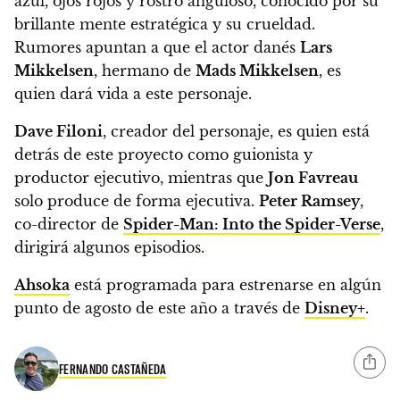
azul, ojos rojos y rostro anguloso, conocido por su
brillante mente estratégica y su crueldad.
Rumores apuntan a que el actor danés
Lars
Mikkelsen
, hermano de
Mads Mikkelsen
, es
quien dará vida a este personaje.
Dave Filoni
, creador del personaje, es quien está
detrás de este proyecto como guionista y
productor ejecutivo, mientras que
Jon Favreau
solo produce de forma ejecutiva.
Peter Ramsey
,
co-director de
Spider-Man: Into the Spider-Verse
,
dirigirá algunos episodios.
Ahsoka
está programada para estrenarse en algún
punto de agosto de este año a través de
Disney+
.
FERNANDO CASTAÑEDA