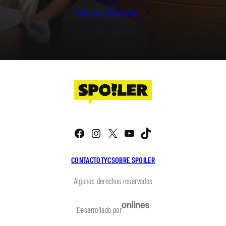
Ver en Youtube
Facebook
Instagram
X
YouTube
TikTok
CONTACTO
TYC
SOBRE SPOILER
Algunos derechos reservados
Desarrollado por