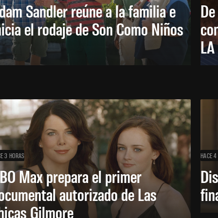
dam Sandler reúne a la familia e
De
nicia el rodaje de Son Como Niños
con
LA
E 3 HORAS
HACE 4
BO Max prepara el primer
Di
ocumental autorizado de Las
fin
hicas Gilmore