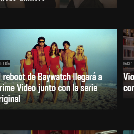
E 1 DÍA
HACE 1 
l reboot de Baywatch llegará a
Vio
rime Video junto con la serie
co
riginal