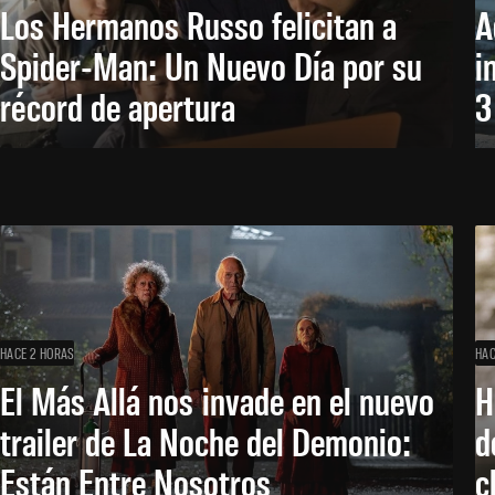
Los Hermanos Russo felicitan a
A
Spider-Man: Un Nuevo Día por su
i
récord de apertura
3
HACE 2 HORAS
HAC
El Más Allá nos invade en el nuevo
H
trailer de La Noche del Demonio:
d
Están Entre Nosotros
c