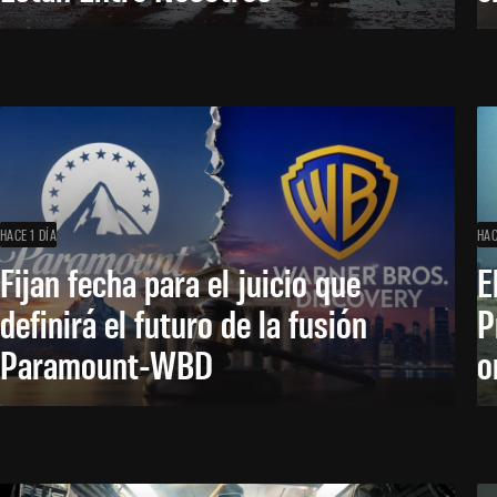
HACE 1 DÍA
HAC
Fijan fecha para el juicio que
E
definirá el futuro de la fusión
P
Paramount-WBD
o